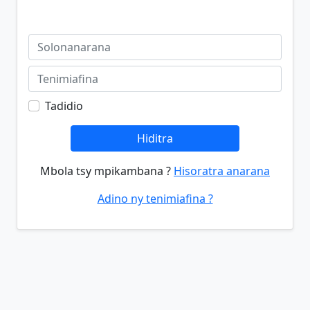
Tadidio
Hiditra
Mbola tsy mpikambana ?
Hisoratra anarana
Adino ny tenimiafina ?