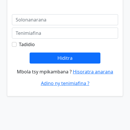
Tadidio
Hiditra
Mbola tsy mpikambana ?
Hisoratra anarana
Adino ny tenimiafina ?