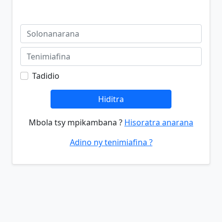
Tadidio
Hiditra
Mbola tsy mpikambana ?
Hisoratra anarana
Adino ny tenimiafina ?