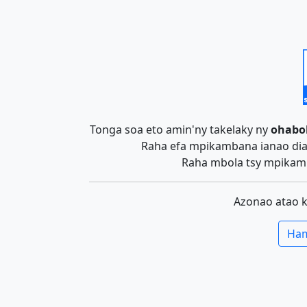
Tonga soa eto amin'ny takelaky ny
ohabo
Raha efa mpikambana ianao dia 
Raha mbola tsy mpikamb
Azonao atao 
Ham