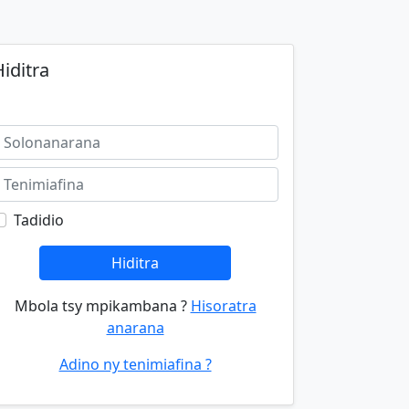
iditra
Tadidio
Hiditra
Mbola tsy mpikambana ?
Hisoratra
anarana
Adino ny tenimiafina ?