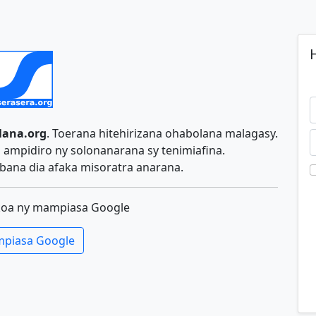
H
lana.org
. Toerana hitehirizana ohabolana malagasy.
ampidiro ny solonanarana sy tenimiafina.
ana dia afaka misoratra anarana.
koa ny mampiasa Google
piasa Google