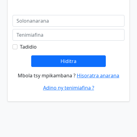
Tadidio
Hiditra
Mbola tsy mpikambana ?
Hisoratra anarana
Adino ny tenimiafina ?