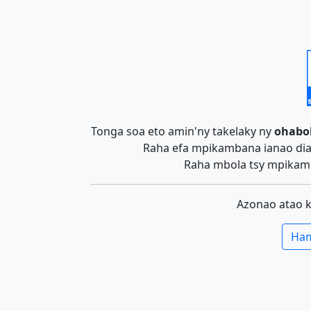
Tonga soa eto amin'ny takelaky ny
ohabo
Raha efa mpikambana ianao dia 
Raha mbola tsy mpikamb
Azonao atao 
Ham