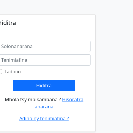
iditra
Tadidio
Hiditra
Mbola tsy mpikambana ?
Hisoratra
anarana
Adino ny tenimiafina ?