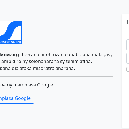
H
lana.org
. Toerana hitehirizana ohabolana malagasy.
ampidiro ny solonanarana sy tenimiafina.
ana dia afaka misoratra anarana.
koa ny mampiasa Google
piasa Google