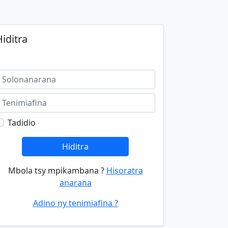
iditra
Tadidio
Hiditra
Mbola tsy mpikambana ?
Hisoratra
anarana
Adino ny tenimiafina ?