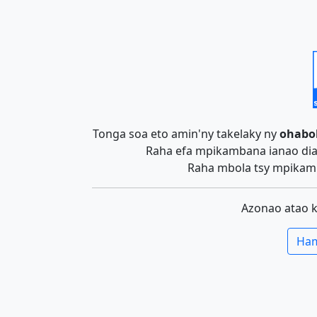
Tonga soa eto amin'ny takelaky ny
ohabo
Raha efa mpikambana ianao dia 
Raha mbola tsy mpikamb
Azonao atao 
Ham