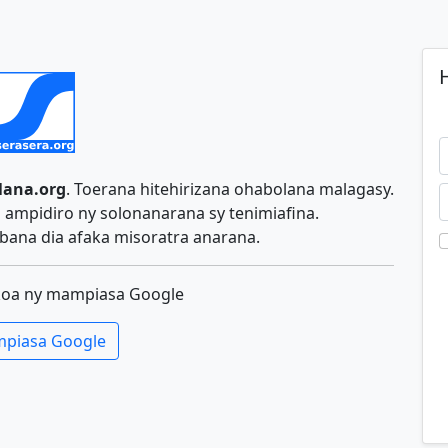
H
lana.org
. Toerana hitehirizana ohabolana malagasy.
ampidiro ny solonanarana sy tenimiafina.
ana dia afaka misoratra anarana.
koa ny mampiasa Google
piasa Google