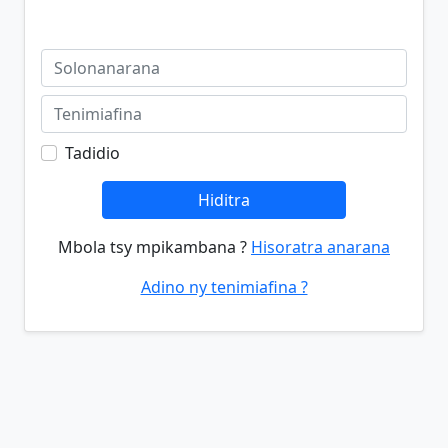
Tadidio
Hiditra
Mbola tsy mpikambana ?
Hisoratra anarana
Adino ny tenimiafina ?