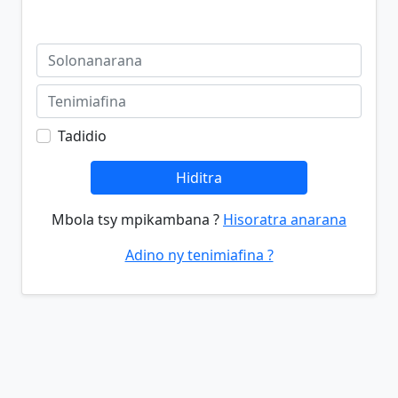
Tadidio
Hiditra
Mbola tsy mpikambana ?
Hisoratra anarana
Adino ny tenimiafina ?