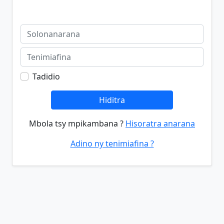
Tadidio
Hiditra
Mbola tsy mpikambana ?
Hisoratra anarana
Adino ny tenimiafina ?