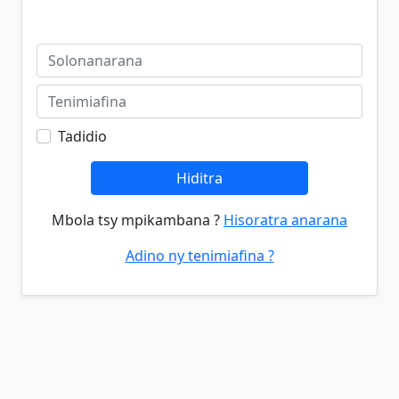
Tadidio
Hiditra
Mbola tsy mpikambana ?
Hisoratra anarana
Adino ny tenimiafina ?