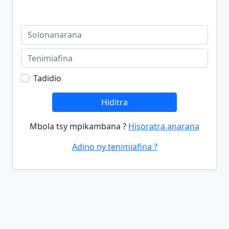
Tadidio
Hiditra
Mbola tsy mpikambana ?
Hisoratra anarana
Adino ny tenimiafina ?