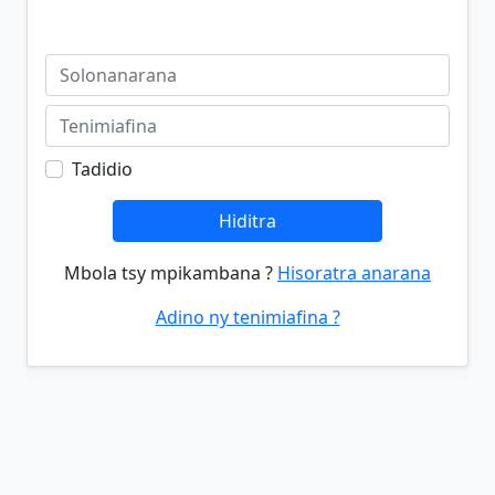
Tadidio
Hiditra
Mbola tsy mpikambana ?
Hisoratra anarana
Adino ny tenimiafina ?