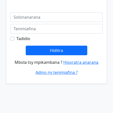
Tadidio
Hiditra
Mbola tsy mpikambana ?
Hisoratra anarana
Adino ny tenimiafina ?