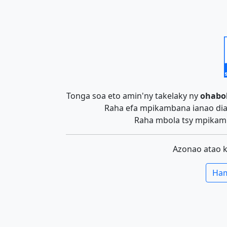
Tonga soa eto amin'ny takelaky ny
ohabo
Raha efa mpikambana ianao dia 
Raha mbola tsy mpikamb
Azonao atao 
Ham