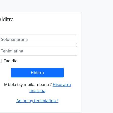
iditra
Tadidio
Hiditra
Mbola tsy mpikambana ?
Hisoratra
anarana
Adino ny tenimiafina ?