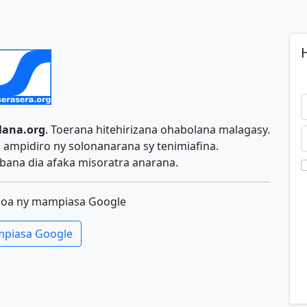
H
lana.org
. Toerana hitehirizana ohabolana malagasy.
ampidiro ny solonanarana sy tenimiafina.
ana dia afaka misoratra anarana.
koa ny mampiasa Google
piasa Google