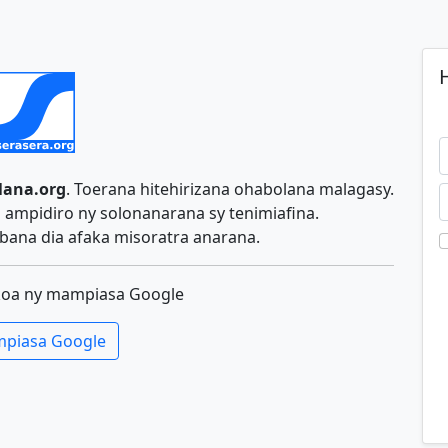
H
lana.org
. Toerana hitehirizana ohabolana malagasy.
ampidiro ny solonanarana sy tenimiafina.
ana dia afaka misoratra anarana.
koa ny mampiasa Google
piasa Google