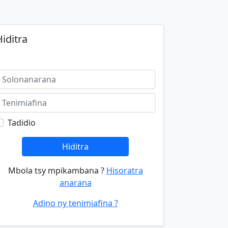
iditra
Tadidio
Hiditra
Mbola tsy mpikambana ?
Hisoratra
anarana
Adino ny tenimiafina ?