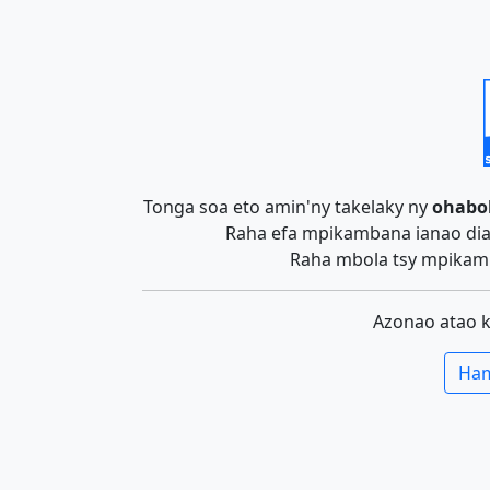
Tonga soa eto amin'ny takelaky ny
ohabo
Raha efa mpikambana ianao dia 
Raha mbola tsy mpikamb
Azonao atao 
Ham