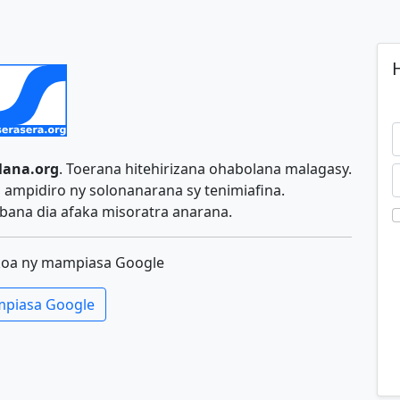
H
lana.org
. Toerana hitehirizana ohabolana malagasy.
ampidiro ny solonanarana sy tenimiafina.
ana dia afaka misoratra anarana.
koa ny mampiasa Google
piasa Google