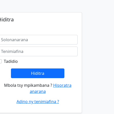
iditra
Tadidio
Hiditra
Mbola tsy mpikambana ?
Hisoratra
anarana
Adino ny tenimiafina ?