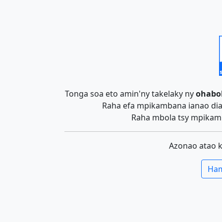
Tonga soa eto amin'ny takelaky ny
ohabo
Raha efa mpikambana ianao dia 
Raha mbola tsy mpikamb
Azonao atao 
Ham