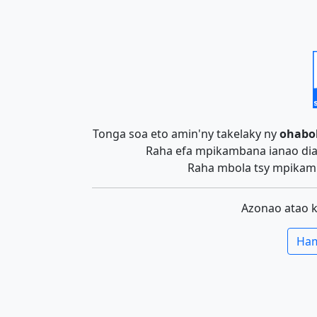
Tonga soa eto amin'ny takelaky ny
ohabo
Raha efa mpikambana ianao dia 
Raha mbola tsy mpikamb
Azonao atao 
Ham