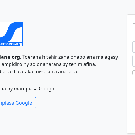
H
lana.org
. Toerana hitehirizana ohabolana malagasy.
ampidiro ny solonanarana sy tenimiafina.
ana dia afaka misoratra anarana.
koa ny mampiasa Google
piasa Google