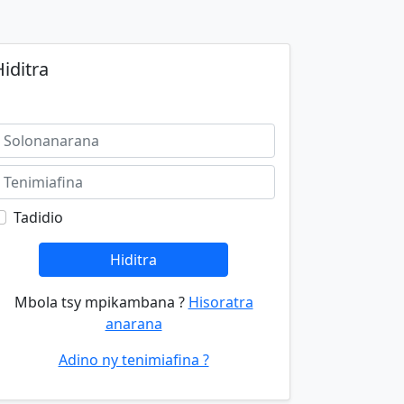
iditra
Tadidio
Hiditra
Mbola tsy mpikambana ?
Hisoratra
anarana
Adino ny tenimiafina ?