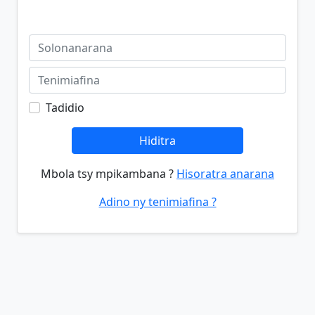
Tadidio
Hiditra
Mbola tsy mpikambana ?
Hisoratra anarana
Adino ny tenimiafina ?