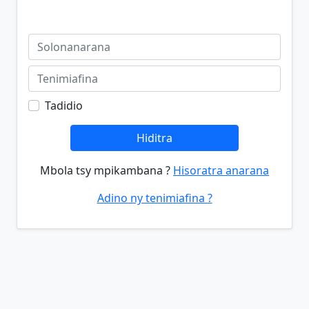
Tadidio
Hiditra
Mbola tsy mpikambana ?
Hisoratra anarana
Adino ny tenimiafina ?