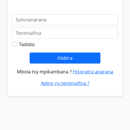
Tadidio
Hiditra
Mbola tsy mpikambana ?
Hisoratra anarana
Adino ny tenimiafina ?