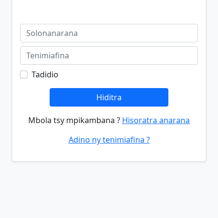
Tadidio
Hiditra
Mbola tsy mpikambana ?
Hisoratra anarana
Adino ny tenimiafina ?