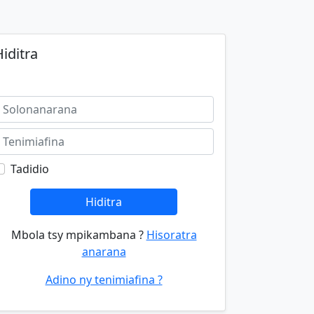
iditra
Tadidio
Hiditra
Mbola tsy mpikambana ?
Hisoratra
anarana
Adino ny tenimiafina ?