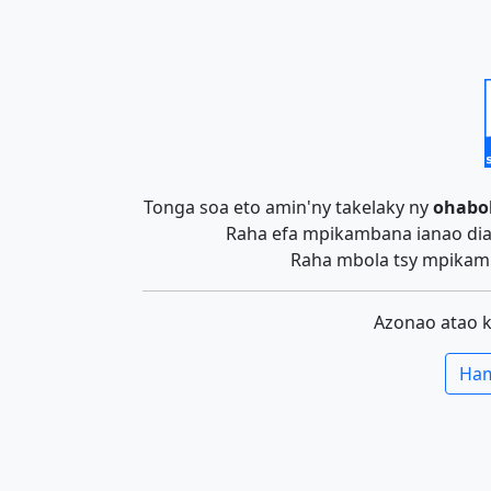
Tonga soa eto amin'ny takelaky ny
ohabo
Raha efa mpikambana ianao dia 
Raha mbola tsy mpikamb
Azonao atao 
Ham