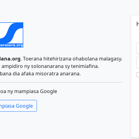
H
lana.org
. Toerana hitehirizana ohabolana malagasy.
ampidiro ny solonanarana sy tenimiafina.
ana dia afaka misoratra anarana.
koa ny mampiasa Google
piasa Google