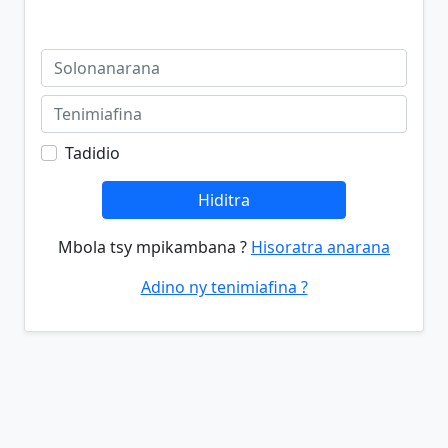
Tadidio
Hiditra
Mbola tsy mpikambana ?
Hisoratra anarana
Adino ny tenimiafina ?