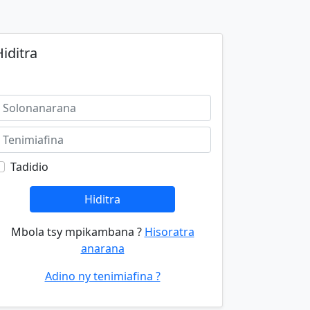
iditra
Tadidio
Hiditra
Mbola tsy mpikambana ?
Hisoratra
anarana
Adino ny tenimiafina ?