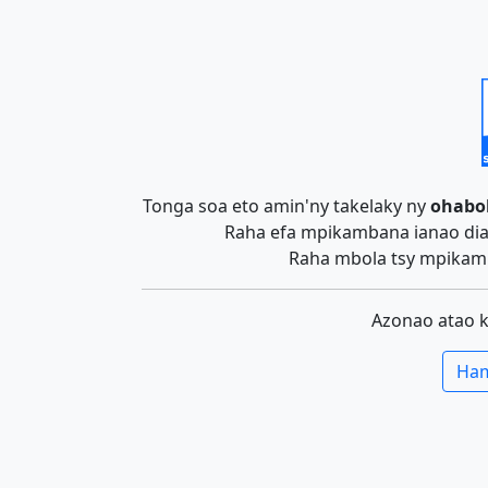
Tonga soa eto amin'ny takelaky ny
ohabo
Raha efa mpikambana ianao dia 
Raha mbola tsy mpikamb
Azonao atao 
Ham