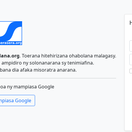
H
lana.org
. Toerana hitehirizana ohabolana malagasy.
ampidiro ny solonanarana sy tenimiafina.
ana dia afaka misoratra anarana.
koa ny mampiasa Google
piasa Google