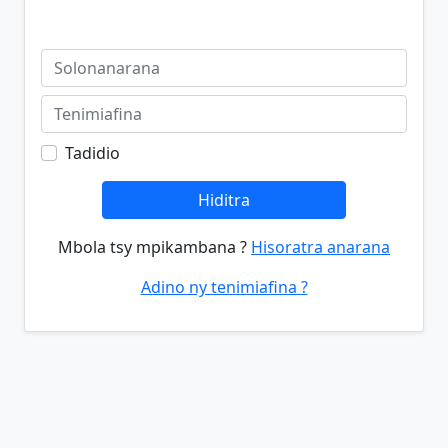
Tadidio
Hiditra
Mbola tsy mpikambana ?
Hisoratra anarana
Adino ny tenimiafina ?