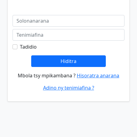
Tadidio
Hiditra
Mbola tsy mpikambana ?
Hisoratra anarana
Adino ny tenimiafina ?