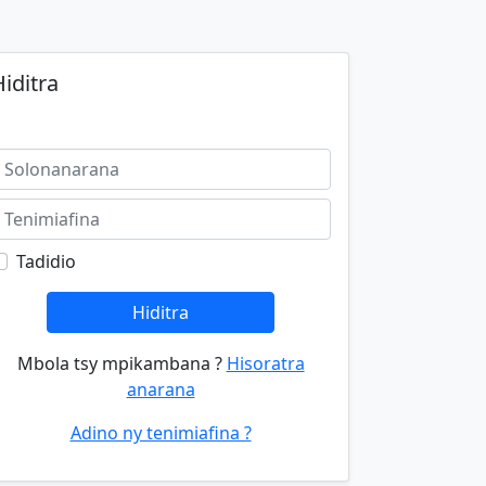
iditra
Tadidio
Hiditra
Mbola tsy mpikambana ?
Hisoratra
anarana
Adino ny tenimiafina ?