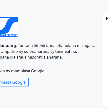
H
lana.org
. Toerana hitehirizana ohabolana malagasy.
ampidiro ny solonanarana sy tenimiafina.
ana dia afaka misoratra anarana.
koa ny mampiasa Google
piasa Google