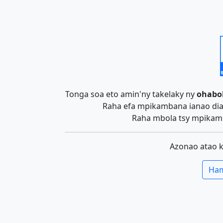
Tonga soa eto amin'ny takelaky ny
ohabo
Raha efa mpikambana ianao dia 
Raha mbola tsy mpikamb
Azonao atao 
Ham