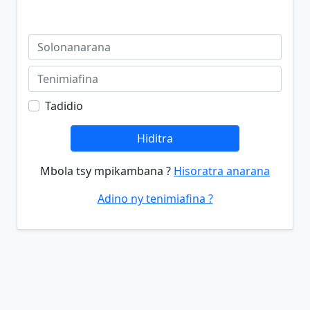
Tadidio
Hiditra
Mbola tsy mpikambana ?
Hisoratra anarana
Adino ny tenimiafina ?