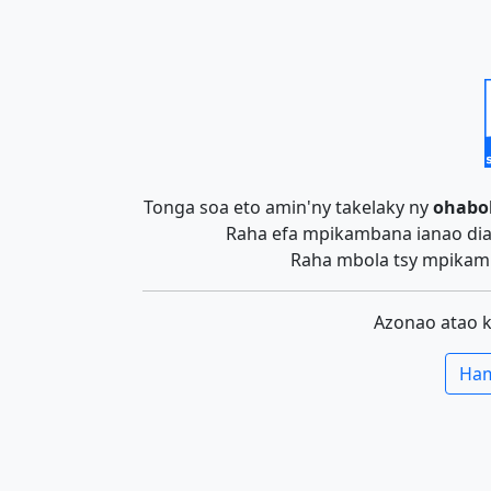
Tonga soa eto amin'ny takelaky ny
ohabo
Raha efa mpikambana ianao dia 
Raha mbola tsy mpikamb
Azonao atao 
Ham