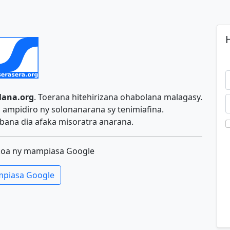
H
lana.org
. Toerana hitehirizana ohabolana malagasy.
ampidiro ny solonanarana sy tenimiafina.
ana dia afaka misoratra anarana.
koa ny mampiasa Google
piasa Google