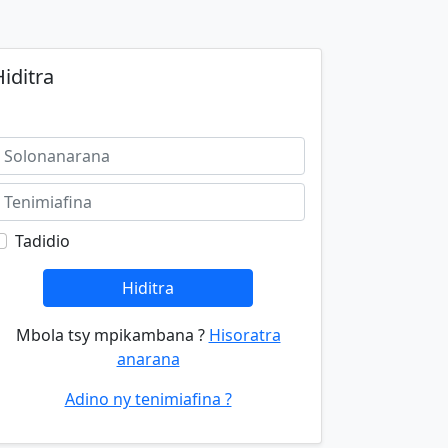
iditra
Tadidio
Hiditra
Mbola tsy mpikambana ?
Hisoratra
anarana
Adino ny tenimiafina ?