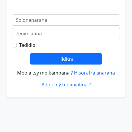
Tadidio
Hiditra
Mbola tsy mpikambana ?
Hisoratra anarana
Adino ny tenimiafina ?