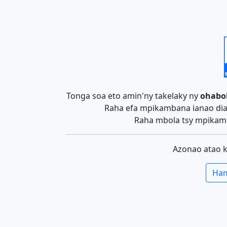
Tonga soa eto amin'ny takelaky ny
ohabo
Raha efa mpikambana ianao dia 
Raha mbola tsy mpikamb
Azonao atao 
Ham