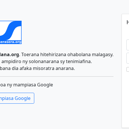
H
lana.org
. Toerana hitehirizana ohabolana malagasy.
ampidiro ny solonanarana sy tenimiafina.
ana dia afaka misoratra anarana.
koa ny mampiasa Google
piasa Google