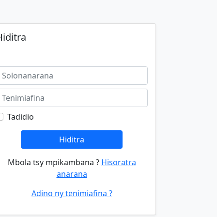
iditra
Tadidio
Hiditra
Mbola tsy mpikambana ?
Hisoratra
anarana
Adino ny tenimiafina ?