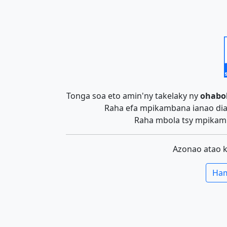
Tonga soa eto amin'ny takelaky ny
ohabo
Raha efa mpikambana ianao dia 
Raha mbola tsy mpikamb
Azonao atao 
Ham