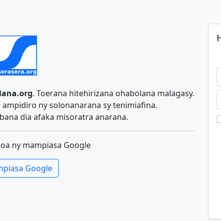
H
lana.org
. Toerana hitehirizana ohabolana malagasy.
ampidiro ny solonanarana sy tenimiafina.
ana dia afaka misoratra anarana.
koa ny mampiasa Google
piasa Google