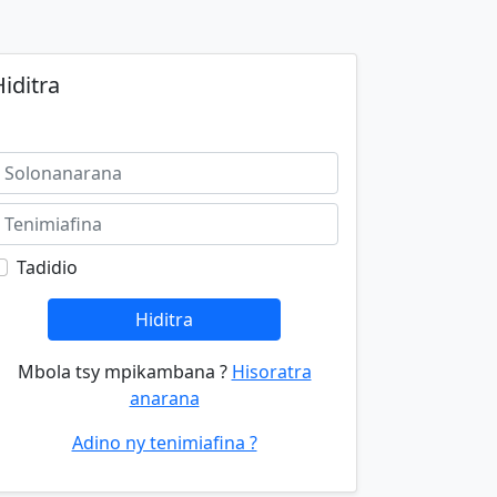
iditra
Tadidio
Hiditra
Mbola tsy mpikambana ?
Hisoratra
anarana
Adino ny tenimiafina ?