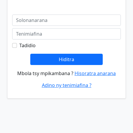
Tadidio
Hiditra
Mbola tsy mpikambana ?
Hisoratra anarana
Adino ny tenimiafina ?