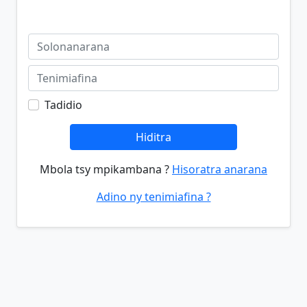
Tadidio
Hiditra
Mbola tsy mpikambana ?
Hisoratra anarana
Adino ny tenimiafina ?