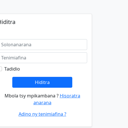
iditra
Tadidio
Hiditra
Mbola tsy mpikambana ?
Hisoratra
anarana
Adino ny tenimiafina ?