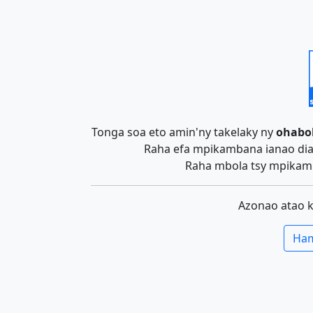
Tonga soa eto amin'ny takelaky ny
ohabo
Raha efa mpikambana ianao dia 
Raha mbola tsy mpikamb
Azonao atao 
Ham