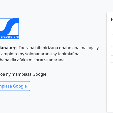
H
lana.org
. Toerana hitehirizana ohabolana malagasy.
ampidiro ny solonanarana sy tenimiafina.
ana dia afaka misoratra anarana.
koa ny mampiasa Google
piasa Google