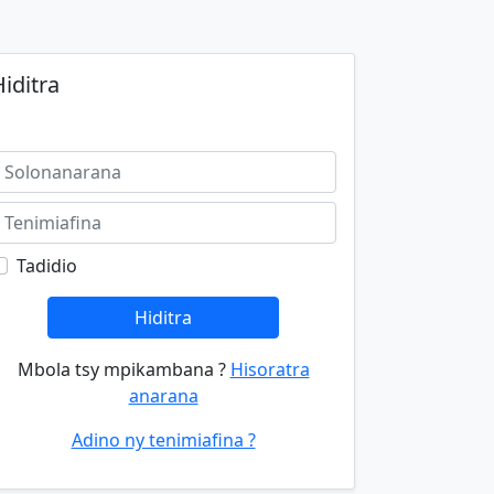
iditra
Tadidio
Hiditra
Mbola tsy mpikambana ?
Hisoratra
anarana
Adino ny tenimiafina ?