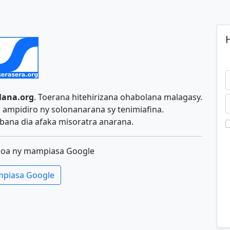
H
lana.org
. Toerana hitehirizana ohabolana malagasy.
ampidiro ny solonanarana sy tenimiafina.
ana dia afaka misoratra anarana.
koa ny mampiasa Google
piasa Google