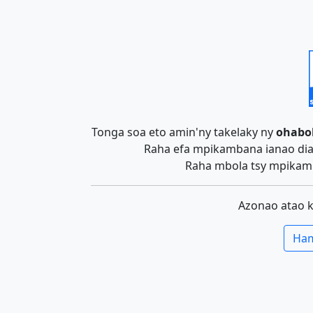
Tonga soa eto amin'ny takelaky ny
ohabo
Raha efa mpikambana ianao dia 
Raha mbola tsy mpikamb
Azonao atao 
Ham