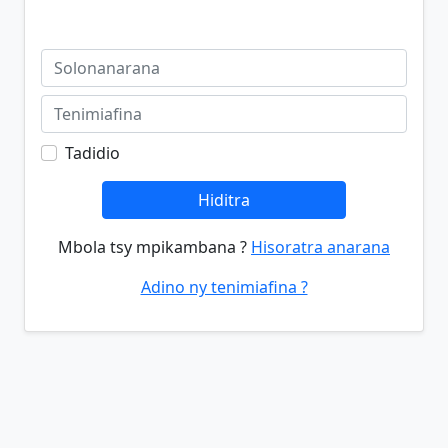
Tadidio
Hiditra
Mbola tsy mpikambana ?
Hisoratra anarana
Adino ny tenimiafina ?