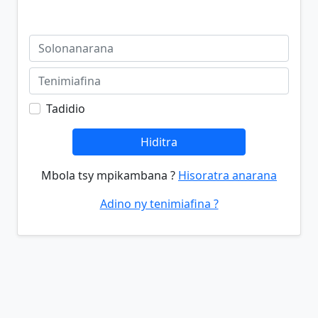
Tadidio
Hiditra
Mbola tsy mpikambana ?
Hisoratra anarana
Adino ny tenimiafina ?