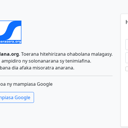
H
lana.org
. Toerana hitehirizana ohabolana malagasy.
ampidiro ny solonanarana sy tenimiafina.
ana dia afaka misoratra anarana.
koa ny mampiasa Google
piasa Google