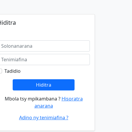
iditra
Tadidio
Hiditra
Mbola tsy mpikambana ?
Hisoratra
anarana
Adino ny tenimiafina ?