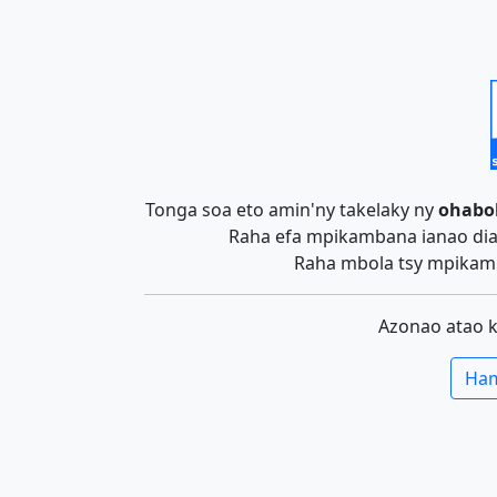
Tonga soa eto amin'ny takelaky ny
ohabo
Raha efa mpikambana ianao dia 
Raha mbola tsy mpikamb
Azonao atao 
Ham