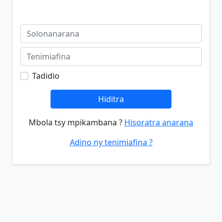
Tadidio
Hiditra
Mbola tsy mpikambana ?
Hisoratra anarana
Adino ny tenimiafina ?