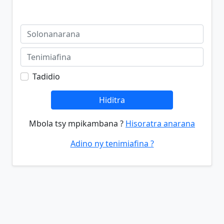
Tadidio
Hiditra
Mbola tsy mpikambana ?
Hisoratra anarana
Adino ny tenimiafina ?