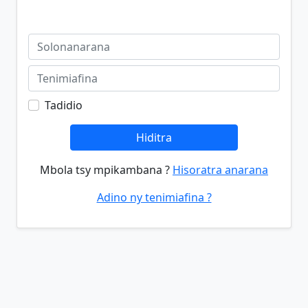
Tadidio
Hiditra
Mbola tsy mpikambana ?
Hisoratra anarana
Adino ny tenimiafina ?