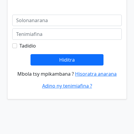
Tadidio
Hiditra
Mbola tsy mpikambana ?
Hisoratra anarana
Adino ny tenimiafina ?