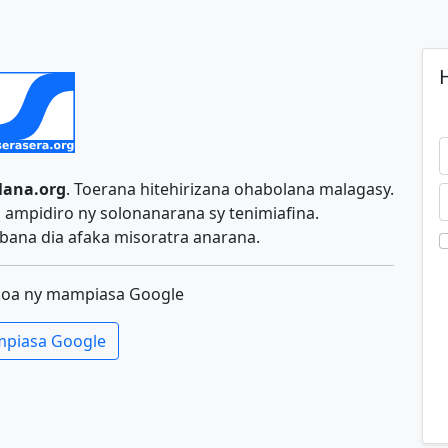
H
lana.org
. Toerana hitehirizana ohabolana malagasy.
ampidiro ny solonanarana sy tenimiafina.
ana dia afaka misoratra anarana.
koa ny mampiasa Google
piasa Google