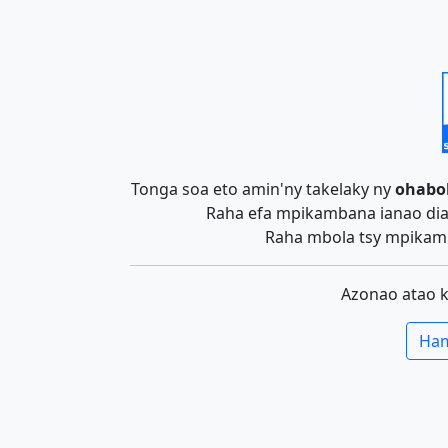
Tonga soa eto amin'ny takelaky ny
ohabo
Raha efa mpikambana ianao dia 
Raha mbola tsy mpikamb
Azonao atao 
Ham