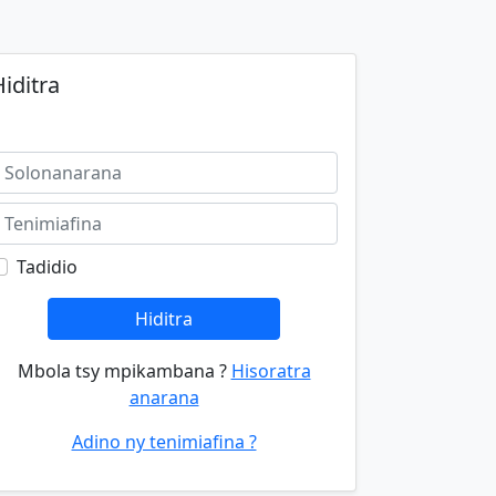
iditra
Tadidio
Hiditra
Mbola tsy mpikambana ?
Hisoratra
anarana
Adino ny tenimiafina ?