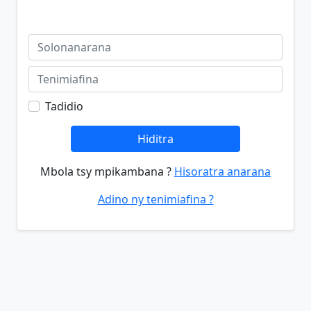
Tadidio
Hiditra
Mbola tsy mpikambana ?
Hisoratra anarana
Adino ny tenimiafina ?