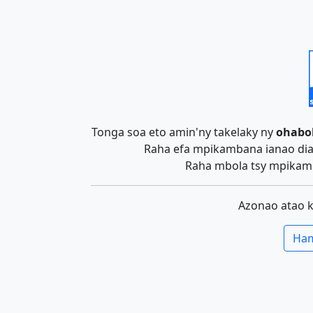
Tonga soa eto amin'ny takelaky ny
ohabo
Raha efa mpikambana ianao dia 
Raha mbola tsy mpikamb
Azonao atao 
Ham