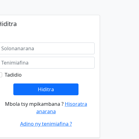
iditra
Tadidio
Hiditra
Mbola tsy mpikambana ?
Hisoratra
anarana
Adino ny tenimiafina ?