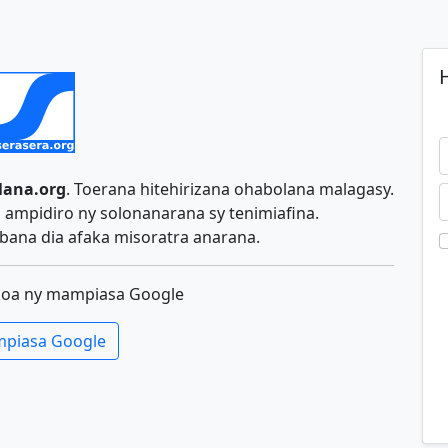
H
lana.org
. Toerana hitehirizana ohabolana malagasy.
ampidiro ny solonanarana sy tenimiafina.
ana dia afaka misoratra anarana.
koa ny mampiasa Google
piasa Google