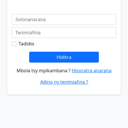
Tadidio
Hiditra
Mbola tsy mpikambana ?
Hisoratra anarana
Adino ny tenimiafina ?