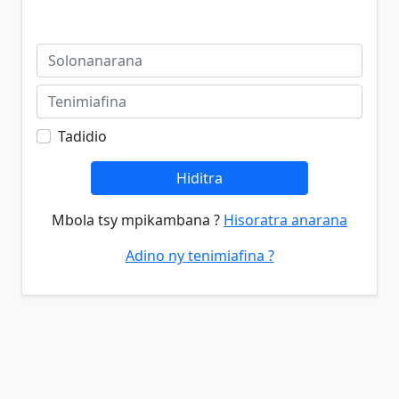
Tadidio
Hiditra
Mbola tsy mpikambana ?
Hisoratra anarana
Adino ny tenimiafina ?