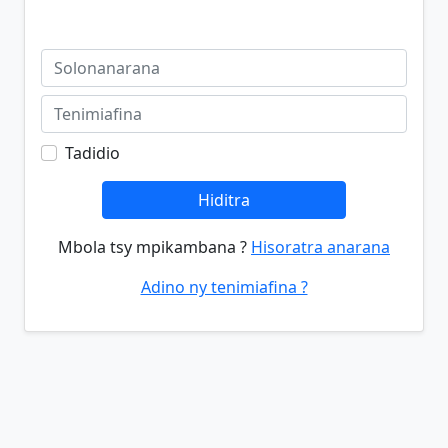
Tadidio
Hiditra
Mbola tsy mpikambana ?
Hisoratra anarana
Adino ny tenimiafina ?